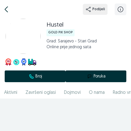
Podijeli
Hustel
GOLD PIK SHOP
Grad: Sarajevo - Stari Grad
Online prije jednog sata
Broj
Poruka
Aktivni
Završeni oglasi
Dojmovi
O nama
Radno vr